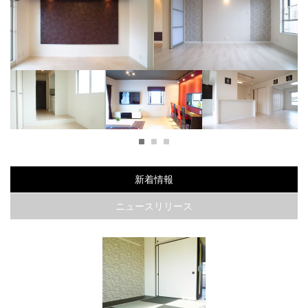
ーで
海外のホテルの様なラグジュア
リーなお部屋
うずまき模様が可愛いお部屋
ダークカラー×パステルカラーでツンデレなお部屋
1
2
3
ラグ
白とブルーで統一したス
Ｏｌｄ Ｎｅｗ Ｙｏｒ
大胆なクロスを使用した
タイリッシュなお部屋
ｋ ｓｔｙｌｅ
シティ派大人モダン
新着情報
ニュースリリース