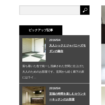
ピックアップ記事
2016/5/4
大人シックとジャパニーズモ
ダンの融合
ダークカラー×パステルカラーでツ
ンデレなお部屋
ＬＤＫのイエローのアクセントとキッチンの赤
落ち着いた色で統一し洗練された空間に仕上げた
で楽しい雰囲気を演出しました。イエローの反
大人のためのお部屋です。玄関から続く廊下の床
対側にはブラウンのアクセントで落ち着いた雰
囲気を出し…
にはライ…
2016/5/4
Ｏｌｄ Ｎｅｗ Ｙｏｒｋ ｓｔｙ
至福の時間を楽しむカウンタ
ｌｅ
ーキッチンのお部屋
初めに入る玄関にはライトな木目を使用しまる