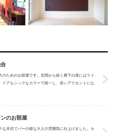
でお店の様です。リビングは白を基調とし、明
るく広々とした空間を演出しました。ゼブラ
柄・レン…
グジュアリー
大胆なクロスを使用したシティ派大
白とブ
人モダン
ュなお
ージし、ニッチを
ＬＤＫに大胆に使用されたクロコダイル調の赤
LDKは
大胆な
は白を基調とした
いクロス。ダークブラウンのカウンターテーブ
ています
ーの反対側にはブ
ＬＤＫに
入れました。洋室
ル。天井もシックな黒いクロスを使用すること
タイリッ
融合
シックな
でワン…
は千…
人のためのお部屋です。玄関から続く廊下の床にはライ
。ドアもシックなカラーで統一し、良いアクセントにな
チンのお部屋
クな木目でバーの様な大人の雰囲気に仕上げました。カ