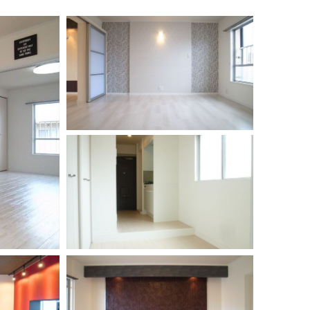
うずまき模様が可愛いお部屋
ＬＤＫのアクセントにはブラウンの下地にうず
まき模様のクロスでシックな空間に遊び心を加
えました。キッチンには明るい雰囲気を演出す
るためキッ…
Ｏｌｄ Ｎｅｗ Ｙｏｒｋ ｓｔｙ
ｌｅ
初めに入る玄関にはライトな木目を使用しまる