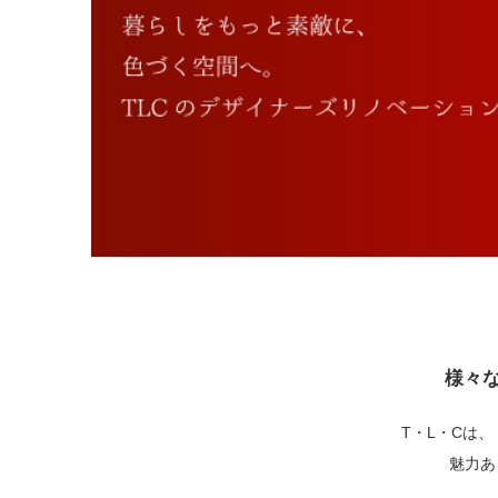
様々
T・L・Cは
魅力あ