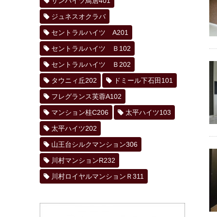
サンハイツ鳥居401
ジュネスオクラバ
セントラルハイツ A201
セントラルハイツ Ｂ102
セントラルハイツ Ｂ202
タウニィ丘202
ドミール下石田101
フレグランス芙蓉A102
マンション桂C206
太平ハイツ103
太平ハイツ202
山王台シルクマンション306
川村マンションR232
川村ロイヤルマンションＲ311