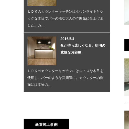
でお店の様です。リビングは白を基調とし、明
るく広々とした空間を演出しました。ゼブラ
ＬＤＫのカウンターキッチンはダウンライトとシ
柄・レン…
ックな木目でバーの様な大人の雰囲気に仕上げま
した。カ…
スを使用したシティ派大
2016/5/4
うずまき模様が可愛いお部屋
夜が待ち遠しくなる、照明の
使用されたクロコダイル調の赤
ＬＤＫのアクセントにはブラウンの下地にうず
素敵なお部屋
クブラウンのカウンターテーブ
まき模様のクロスでシックな空間に遊び心を加
Ｋは白を基調とした中にゼブラ
クな黒いクロスを使用すること
えました。キッチンには明るい雰囲気を演出す
るためキッ…
ＬＤＫのカウンターキッチンにはレトロな木目を
使用し、バーのような雰囲気に。カウンターの側
面には本物の…
新着施工事例