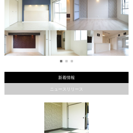
ーで
海外のホテルの様なラグジュア
Ｏｌｄ Ｎｅｗ Ｙｏｒｋ ｓｔ
リーなお部屋
ｙｌｅ
大胆なクロスを使用したシティ派大人モダン
1
2
3
ラグ
ダークカラー×パステルカ
白とブルーで統一したス
うずまき模様が可愛いお
ラーでツンデレなお部屋
タイリッシュなお部屋
部屋
新着情報
ニュースリリース