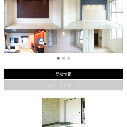
リ
海外のホテルの様なラグジュア
大胆なクロスを使用したシティ
リーなお部屋
派大人モダン
白とブルーで統一したスタイリッシュなお部屋
1
2
3
ｒ
Ｏｌｄ Ｎｅｗ Ｙｏｒ
ダークカラー×パステルカ
うずまき模様が可愛いお
ｋ ｓｔｙｌｅ
ラーでツンデレなお部屋
部屋
新着情報
ニュースリリース