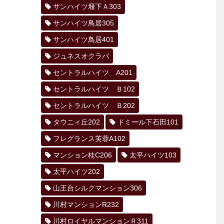
サンハイツ堰下Ａ303
サンハイツ鳥居305
サンハイツ鳥居401
ジュネスオクラバ
セントラルハイツ A201
セントラルハイツ Ｂ102
セントラルハイツ Ｂ202
タウニィ丘202
ドミール下石田101
フレグランス芙蓉A102
マンション桂C206
太平ハイツ103
太平ハイツ202
山王台シルクマンション306
川村マンションR232
川村ロイヤルマンションＲ311