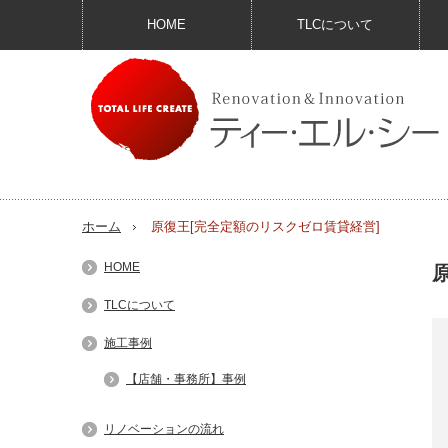
HOME
TLCについて
ホーム
原復王[完全定額のリスクゼロ賃貸経営]
HOME
TLCについて
施工事例
【店舗・事務所】事例
リノベーションの流れ