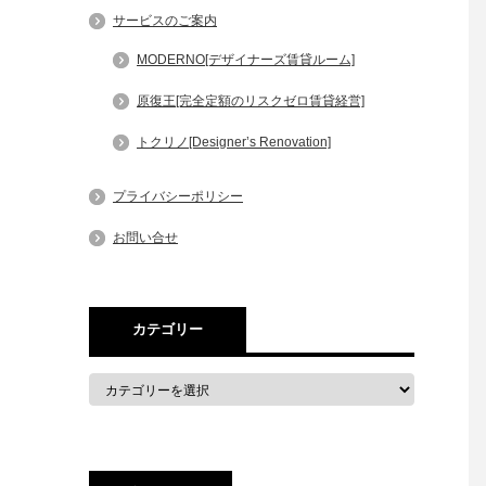
サービスのご案内
MODERNO[デザイナーズ賃貸ルーム]
原復王[完全定額のリスクゼロ賃貸経営]
トクリノ[Designer’s Renovation]
プライバシーポリシー
お問い合せ
カテゴリー